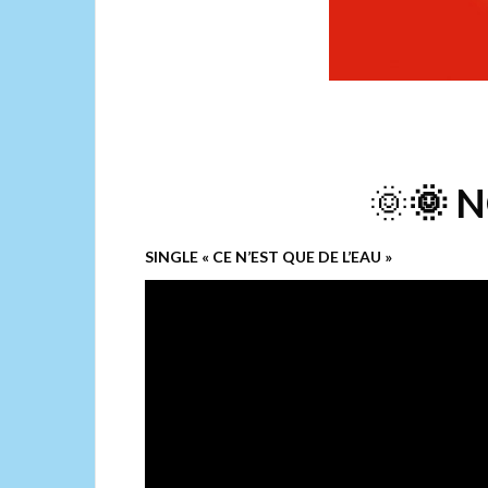
🌞
🌞 
SINGLE « CE N’EST QUE DE L’EAU »