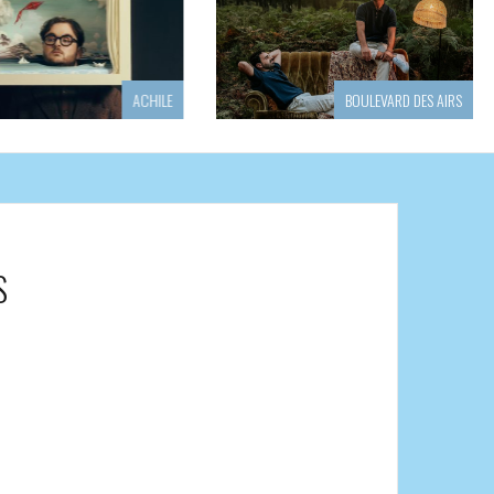
E
BOULEVARD DES AIRS
S