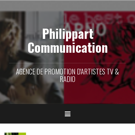
Aller
au
contenu
principal
Philippart
Communication
AGENCE DE PROMOTION D'ARTISTES TV &
RADIO