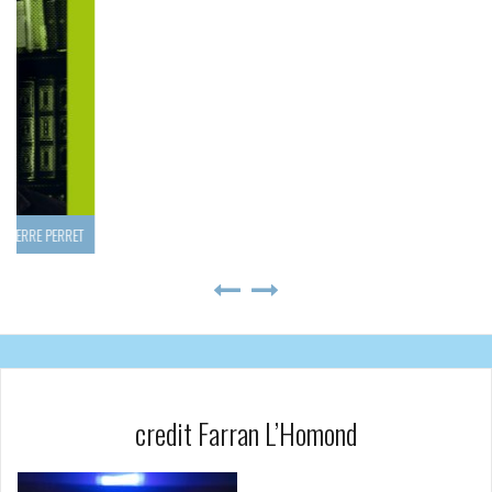
ELOÏZ
credit Farran L’Homond