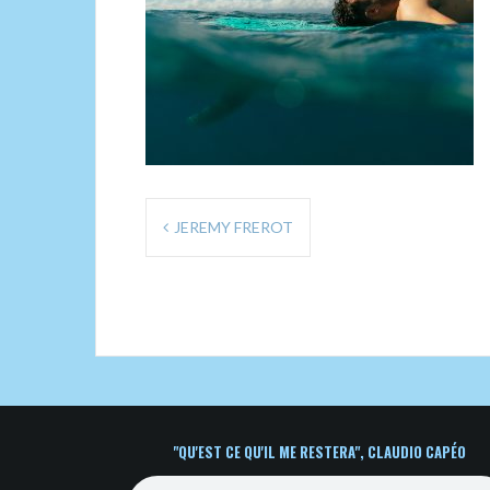
Navigation
JEREMY FREROT
de
l’article
"QU'EST CE QU'IL ME RESTERA", CLAUDIO CAPÉO