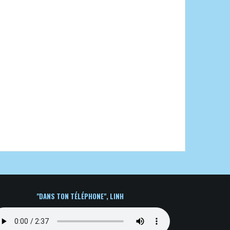
"DANS TON TÉLÉPHONE", LINH