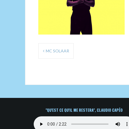
Navigation
MC SOLAAR
de
l’article
"QU'EST CE QU'IL ME RESTERA", CLAUDIO CAPÉO