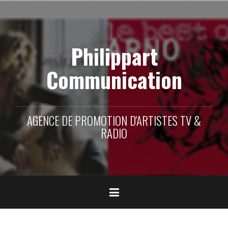
Aller
au
contenu
principal
Philippart
Communication
AGENCE DE PROMOTION D'ARTISTES TV &
RADIO